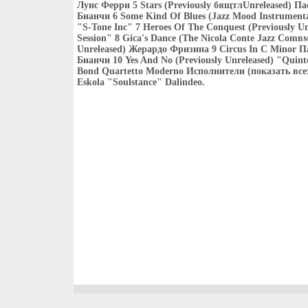
Луис Ферри 5 Stars (Previously бящтлUnreleased) П
Бианчи 6 Some Kind Of Blues (Jazz Mood Instrumental
"S-Tone Inc" 7 Heroes Of The Conquest (Previously Unr
Session" 8 Gica's Dance (The Nicola Conte Jazz Comв
Unreleased) Жерардо Фризина 9 Circus In С Minor 
Бианчи 10 Yes And No (Previously Unreleased) "Quint
Bond Quartetto Moderno Исполнители (показать все
Eskola "Soulstance" Dalindeo.