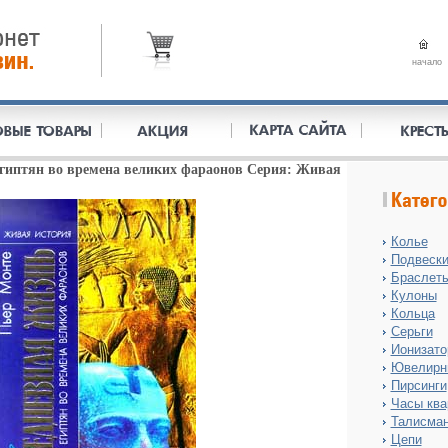
начало
египтян во времена великих фараонов Серия: Живая
Колье
Подвеск
Браслет
Кулоны
Кольца
Серьги
Ионизат
Ювелирн
Пирсинги
Часы ква
Талисма
Цепи