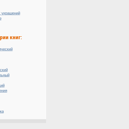
 украшений
е
ический
ский
льный
ий
ения
ка