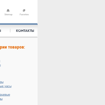
Sitemap
Favorites
и
ы
оры
ые часы
рцевые
ны