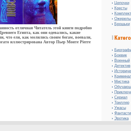
Цепочки
Кресты
Комплект
Ожерель
Брошьки
анность отличная Читатель этой книги подробно
Древнего Египта, как они одевались, какие
, что ели, как молились своим богам, воевали,
огато иллюстрирована Автор Пьер Монте Pierre
Биограф
Боевик
Военный
Детектив
Историче
Кримина
Мистика
Обучающ
Приключ
Сериал
Триллер
Ужасы
Фантасти
Эротика