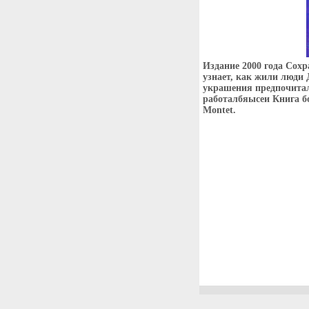
Издание 2000 года Сохр
узнает, как жили люди 
украшения предпочитали
работалбяысеи Книга б
Montet.