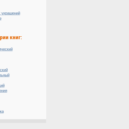
 украшений
е
ический
ский
льный
ий
ения
ка