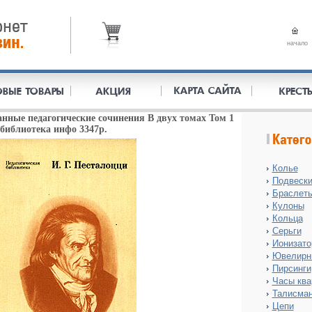
начало
нные педагогические сочинения В двух томах Том 1
библиотека инфо 3347p.
Колье
Подвеск
Браслет
Кулоны
Кольца
Серьги
Ионизат
Ювелирн
Пирсинги
Часы ква
Талисма
Цепи