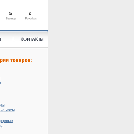
Sitemap
Favorites
и
ы
оры
ые часы
рцевые
ны