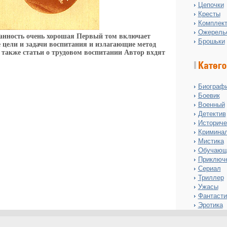
Цепочки
Кресты
Комплект
Ожерель
ранность очень хорошая Первый том включает
Брошьки
цели и задачи воспитания и излагающие метод
 также статьи о трудовом воспитании Автор вхдят
Биограф
Боевик
Военный
Детектив
Историче
Кримина
Мистика
Обучающ
Приключ
Сериал
Триллер
Ужасы
Фантасти
Эротика