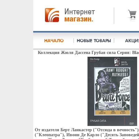
Коллекция Жюля Дассена Грубая сила Серия: Black
От издателя Берт Ланкастер ("Отсюда в вечность"
("Клеопатра"), Ивонн Де Карло ("Десять Заповеде