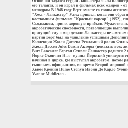
Основной задачей студии Ланкастера была иллюст
его таланта, и он играл в фильмах всех жанров - от
мелодрам В 1948 году Берт вместе со своим агенто
"Хехт - Ланкастер" Успех пришел, когда они обра
костюмным фильмам "Красный корсар" (1952), сн
Съодмаком, принес хорошую прибыль Мужественна
акробатические способности, позволяющие выполн
присущий ему юмор делали Ланкастера незаменимы
картин Берт был на удивление успешным Дополни
Коллекция Жюля Дассена Рекламный ролик Фильм
Жюль Дассен Jules Dassin Актеры (показать всех ак
Burt Lancaster Бертон Стивен Ланкастер родился 2 
Йорке Окончил Нью -вушпл Йоркский университет
начинал в цирке, где выступал акробатом, потом р
сыщиком, официантом, во время Второй мировой 
Хьюм Кронин Hume Cronyn Ивонн Де Карло Yvonne 
Yvonne Middleton .