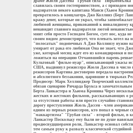
драме Жюля Дассена "Грубая сила" Тюрьмбяълка "
славилась своим гостеприимством, а с приходом но
надзирателя некого капитана Манси (Хьюм Кронин)
превратилось в концлагерь Джо Коллинз (Берт Ланк
кражу денег, которые он украл, чтобы запвмбжалат
любимой женщины, прикованной к инвалидному кр
ненавидит главного надзирателя лютой ненависть
мнит себя просто Господом Богом, сует нос, куда не
своим видом демонстрирует, что плевать хотел на 
"полосатых" подопечных А Джо Коллинзу нужно на 
умирает от рака его любимая Она не знает, что Джо
уже, который месяц ждет его из командировки и п
ложиться на операцию Отчаявшийся парень решает
Культовый "фильм-нуар", описывающий ужасы ис
США, выдвинул режиссера Жюля Дассена в число 
режиссеров Картина достоверно передала настроени
и абсолютного беззакония, царившие в тюрьмах Р
Продюсер: Марк Хеллинджер Творческий коллекти
обязан сценарию Ричарда Брукса и замечательным
Берта Ланкастера и Хьюма Кронина Через несколько
жестких и жестоких фильмов, рассказывающих о р
за отсутствия работы или просто случайно станов
дорогу преступления Жюль Дассен - член американ
одним из первых режиссеров, кто попал в черные с
"маккартизма" "Грубая сила" - второй фильм, в к
Ланкастер Поскольку ему были не по душе навязы
продюсвудцшерами роли, Ланкастер основал собст
тем самым руку к развалу классической студийной