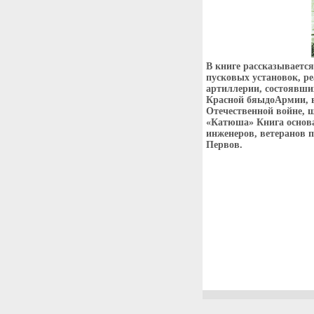
В книге рассказывается
пусковых установок, р
артиллерии, состоявши
Красной бяыдоАрмии, в
Отечественной войне, 
«Катюша» Книга основа
инженеров, ветеранов
Первов.