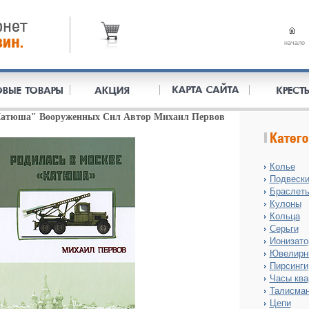
начало
Катюша" Вооруженных Сил Автор Михаил Первов
Колье
Подвеск
Браслет
Кулоны
Кольца
Серьги
Ионизат
Ювелирн
Пирсинги
Часы ква
Талисма
Цепи