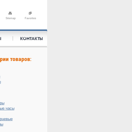
Sitemap
Favorites
и
ы
оры
ые часы
рцевые
ны