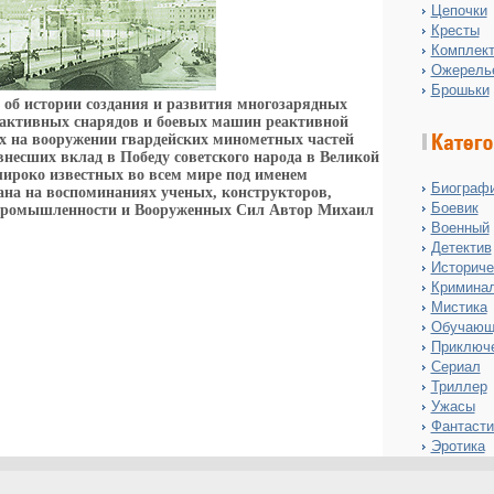
Цепочки
Кресты
Комплект
Ожерель
Брошьки
 об истории создания и развития многозарядных
еактивных снарядов и боевых машин реактивной
х на вооружении гвардейских минометных частей
несших вклад в Победу советского народа в Великой
широко известных во всем мире под именем
Биограф
на на воспоминаниях ученых, конструкторов,
Боевик
 промышленности и Вооруженных Сил Автор Михаил
Военный
Детектив
Историче
Кримина
Мистика
Обучающ
Приключ
Сериал
Триллер
Ужасы
Фантасти
Эротика