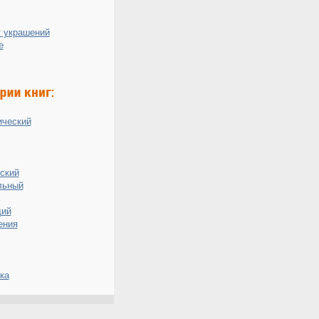
 украшений
е
ический
ский
льный
ий
ения
ка