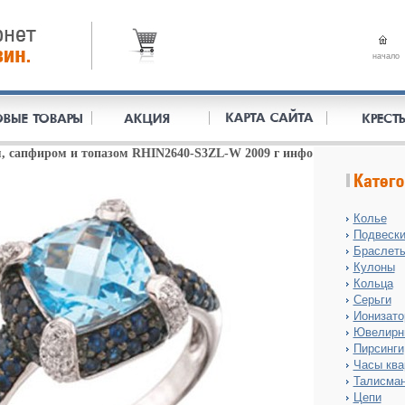
начало
, сапфиром и топазом RHIN2640-S3ZL-W 2009 г инфо
Колье
Подвеск
Браслет
Кулоны
Кольца
Серьги
Ионизат
Ювелирн
Пирсинги
Часы ква
Талисма
Цепи