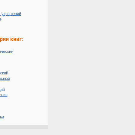
 украшений
е
ический
ский
льный
ий
ения
ка