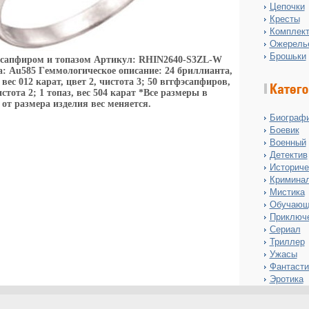
Цепочки
Кресты
Комплект
Ожерель
Брошьки
 сапфиром и топазом Артикул: RHIN2640-S3ZL-W
та: Au585 Гeммологическое описание: 24 бриллианта,
 вес 012 карат, цвет 2, чистота 3; 50 вггфэсапфиров,
истота 2; 1 топаз, вес 504 карат *Все размеры в
от размера изделия вес меняется.
Биограф
Боевик
Военный
Детектив
Историче
Кримина
Мистика
Обучающ
Приключ
Сериал
Триллер
Ужасы
Фантасти
Эротика