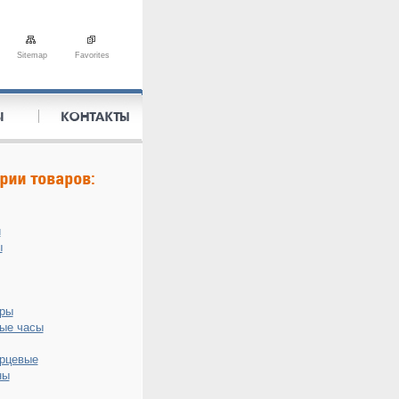
Sitemap
Favorites
и
ы
оры
ые часы
рцевые
ны