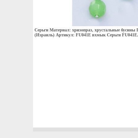
Серьги Материал: хризопраз, хрустальные бусины 
(Израиль) Артикул: FU041E вхмык Серьги FU041E