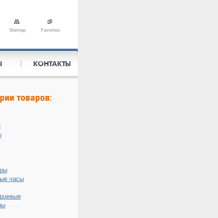
Sitemap
Favorites
и
ы
оры
ые часы
рцевые
ны