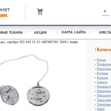
начало
ы, серебро 925 016 13 22-3407007101 2010 г инфо
Колье
Подвеск
Браслет
Кулоны
Кольца
Серьги
Ионизат
Ювелирн
Пирсинги
Часы ква
Талисма
Цепи