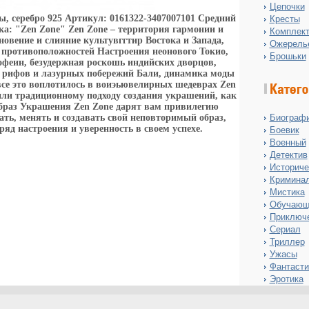
Цепочки
, серебро 925 Артикул: 0161322-3407007101 Средний
Кресты
рка: "Zen Zone" Zen Zone – территория гармонии и
Комплект
овение и слияние культувггтир Востока и Запада,
Ожерель
и противоположностей Настроения неонового Токио,
Брошьки
офеин, безудержная роскошь индийских дворцов,
 рифов и лазурных побережий Бали, динамика моды
все это воплотилось в воиэьювелирных шедеврах Zen
ли традиционному подходу создания украшений, как
браз Украшения Zen Zone дарят вам привилегию
ть, менять и создавать свой неповторимый образ,
Биограф
ряд настроения и уверенность в своем успехе.
Боевик
Военный
Детектив
Историче
Кримина
Мистика
Обучающ
Приключ
Сериал
Триллер
Ужасы
Фантасти
Эротика