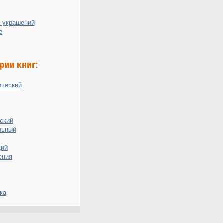
 украшений
е
ический
ский
льный
ий
ения
ка