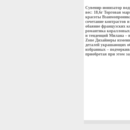
Сувенир-ионизатор воды
вес: 18,6г Торговая ма
красоты Взаимопроникн
сочетание контрастов 
обаяние французских к
романтика коралловых
и тенденций Милана – 
Zone Дизайнеры измени
деталей украшающих о
избранных – подчеркива
приобретая при этом за