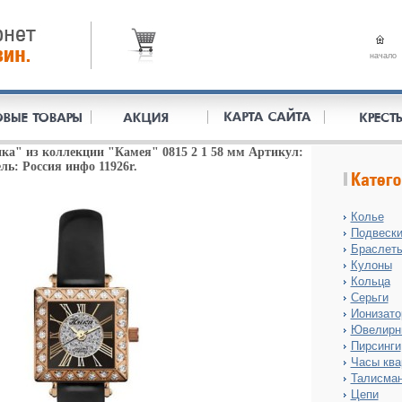
начало
а" из коллекции "Камея" 0815 2 1 58 мм Артикул:
ль: Россия инфо 11926r.
Колье
Подвеск
Браслет
Кулоны
Кольца
Серьги
Ионизат
Ювелирн
Пирсинги
Часы ква
Талисма
Цепи