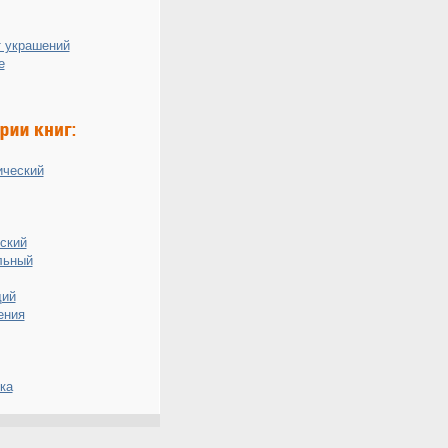
 украшений
е
ический
ский
льный
ий
ения
ка