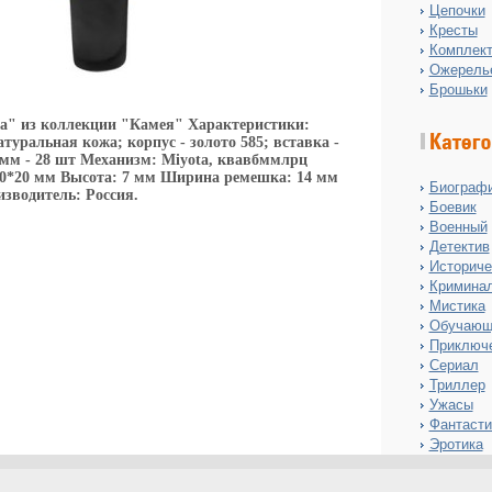
Цепочки
Кресты
Комплект
Ожерель
Брошьки
" из коллекции "Камея" Характеристики:
туральная кожа; корпус - золото 585; вставка -
 мм - 28 шт Механизм: Miyota, квавбммлрц
0*20 мм Высота: 7 мм Ширина ремешка: 14 мм
Биограф
зводитель: Россия.
Боевик
Военный
Детектив
Историче
Кримина
Мистика
Обучающ
Приключ
Сериал
Триллер
Ужасы
Фантасти
Эротика