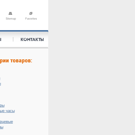
Sitemap
Favorites
и
ы
оры
ые часы
рцевые
ны