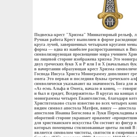
Подвеска-крест "Хризма" Миниатюрный рельеф, лит
Ручная работа Крест выполнен в форме расходящих
круга лучей, завершенных четырьмя кругами мень
форма — одна из наиболее распространенных в Виз
символизирующая просвещение мира учением Хрис
на лицевой стороне изображена хризма Это моногр
двух греческих букв Х и Р или I и Х (начальных бу
в начертании образующая крест Хризма символиче
Господа Иисуса Христа Монограмму дополняют гре
омега Это первая и последняя буквы греческого ал
символически указывают на значимость Бога для ж
«Аз есмь Альфа и Омега, начало и конец, — говори
и был и грядет, Вседержитель» В кругах на концах
монограммы четырех Евангелистов, благодаря кот
Христвтохково стало известно во всех четырех кон
видим символ апостола Матфея, внизу — апостола 
апостолов Иоанна Богослова и Луки Перекладины к
оборотной стороне украшает орнамент «процветши
для христианского искусства Он состоит из фигур в
которых помещены стилизованные цветы лилий В 
является символом чистоты, святости и смирения 