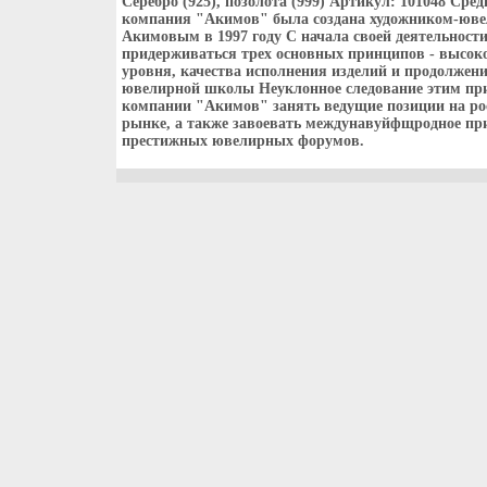
Серебро (925), позолота (999) Артикул: 101048 Сре
компания "Акимов" была создана художником-юве
Акимовым в 1997 году С начала своей деятельност
придерживаться трех основных принципов - высоко
уровня, качества исполнения изделий и продолжен
ювелирной школы Неуклонное следование этим пр
компании "Акимов" занять ведущие позиции на р
рынке, а также завоевать междунавуйфщродное пр
престижных ювелирных форумов.