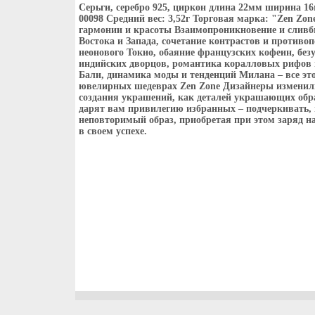
Серьги, серебро 925, циркон длина 22мм ширина 16
00098 Средний вес: 3,52г Торговая марка: "Zen Zon
гармонии и красоты Взаимопроникновение и сливб
Востока и Запада, сочетание контрастов и противо
неонового Токио, обаяние французских кофеин, бе
индийских дворцов, романтика коралловых рифов 
Бали, динамика моды и тенденций Милана – все эт
ювелирных шедеврах Zen Zone Дизайнеры изменил
создания украшений, как деталей украшающих обр
дарят вам привилегию избранных – подчеркивать, 
неповторимый образ, приобретая при этом заряд на
в своем успехе.