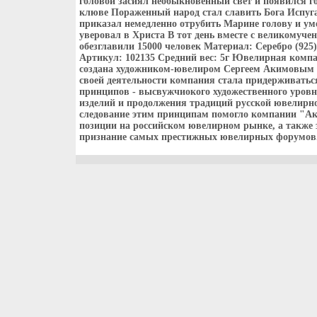
головой засиял необыкновенный свет и появился г
клюве Пораженный народ стал славить Бога Испуг
приказал немедленно отрубить Марине голову и уме
уверовал в Христа В тот день вместе с великомуч
обезглавили 15000 человек Материал: Серебро (925),
Артикул: 102135 Средний вес: 5г Ювелирная ком
создана художником-ювелиром Сергеем Акимовым в
своей деятельности компания стала придерживатьс
принципов - высвужчиокого художественного уровн
изделий и продолжения традиций русской ювелир
следование этим принципам помогло компании "А
позиции на российском ювелирном рынке, а также 
признание самых престижных ювелирных форумов