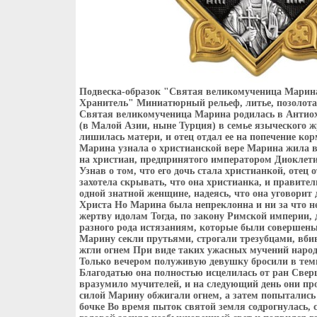
Подвеска-образок "Святая великомученица Марина
Хранитель" Миниатюрный рельеф, литье, позолота,
Святая великомученица Марина родилась в Антио
(в Малой Азии, ныне Турция) в семье языческого ж
лишилась матери, и отец отдал ее на попечение ко
Марина узнала о христианской вере Марина жила в
на христиан, предпринятого императором Диоклети
Узнав о том, что его дочь стала христианкой, отец 
захотела скрывать, что она христианка, и правител
одной знатной женщине, надеясь, что она уговорит
Христа Но Марина была непреклонна и ни за что н
жертву идолам Тогда, по закону Римской империи,
разного рода истязаниям, которые были совершен
Марину секли прутьями, строгали трезубцами, вбив
жгли огнем При виде таких ужасных мучений народ
Только вечером полуживую девушку бросили в тем
Благодатью она полностью исцелилась от ран Свер
вразумило мучителей, и на следующий день они пр
силой Марину обжигали огнем, а затем попытались
бочке Во время пыток святой земля содрогнулась, с