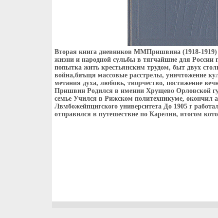
Вторая книга дневников ММПришвина (1918-1919) з
жизни и народной сульбы в тягчайшие для России г
попытка жить крестьянским трудом, быт двух стол
война,бяъщя массовые расстрелы, уничтожение кул
метания духа, любовь, творчество, постижение ве
Пришвин Родился в имении Хрущево Орловской гу
семье Учился в Рижском политехникуме, окончил а
Лвмбожейпцигского университета До 1905 г работа
отправился в путешествие по Карелии, итогом котор