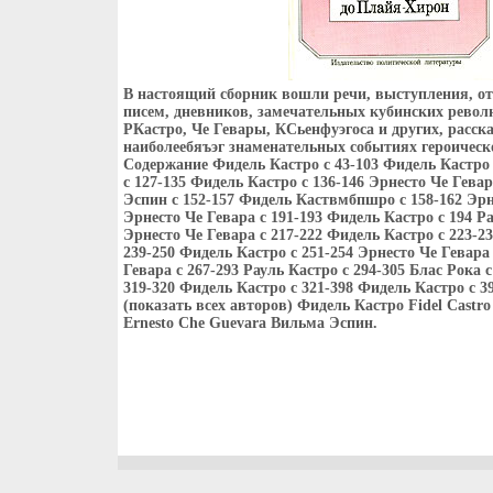
В настоящий сборник вошли речи, выступления, о
писем, дневников, замечательных кубинских револ
РКастро, Че Гевары, КСьенфуэгоса и других, расс
наиболеебяъэг знаменательных событиях героичес
Содержание Фидель Кастро c 43-103 Фидель Кастро 
c 127-135 Фидель Кастро c 136-146 Эрнесто Че Гевар
Эспин c 152-157 Фидель Каствмбпшро c 158-162 Эрне
Эрнесто Че Гевара c 191-193 Фидель Кастро c 194 Ра
Эрнесто Че Гевара c 217-222 Фидель Кастро c 223-2
239-250 Фидель Кастро c 251-254 Эрнесто Че Гевара 
Гевара c 267-293 Рауль Кастро c 294-305 Блас Рока 
319-320 Фидель Кастро c 321-398 Фидель Кастро c 
(показать всех авторов) Фидель Кастро Fidel Castr
Ernesto Che Guevara Вильма Эспин.