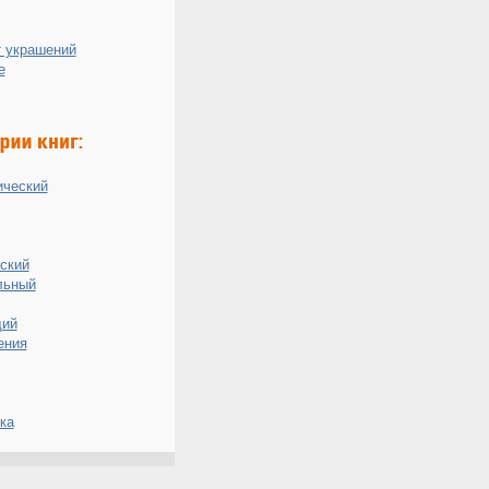
 украшений
е
ический
ский
льный
ий
ения
ка