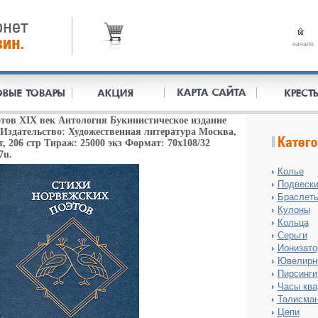
начало
тов XIX век Антология Букинистическое издание
Издательство: Художественная литература Москва,
, 206 стр Тираж: 25000 экз Формат: 70x108/32
7u.
Колье
Подвеск
Браслет
Кулоны
Кольца
Серьги
Ионизат
Ювелирн
Пирсинги
Часы ква
Талисма
Цепи