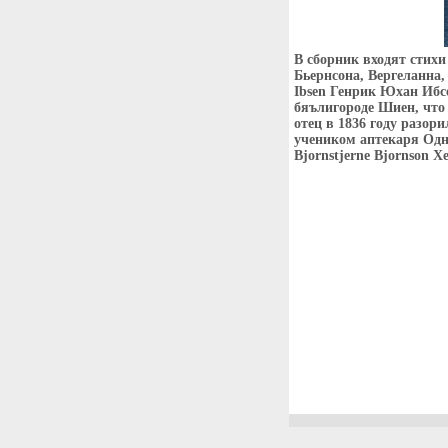
В сборник входят стихи
Бьернсона, Вергеланна,
Ibsen Генрик Юхан Ибсе
бяълигороде Шиен, что 
отец в 1836 году разори
учеником аптекаря Одн
Bjornstjerne Bjornson 