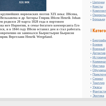
Цепочки
Кресты
Комплект
 крупнейших норвежских поэтов XIX века: Ибсена,
Ожерель
 Вельхавена и др Авторы Генрик Ибсен Henrik Johan
Брошьки
н родился 20 марта 1828 года в портовом
на юге Норвегии, в семье богатого коммерсанта Его
лся, и в 1844 году Ибсен оставил дом и стал работать
овременно он занимался Бьернстьерне Бьернсон
Хенрик Вергеланн Henrik Wergeland.
Биограф
Боевик
Военный
Детектив
Историче
Кримина
Мистика
Обучающ
Приключ
Сериал
Триллер
Ужасы
Фантасти
Эротика