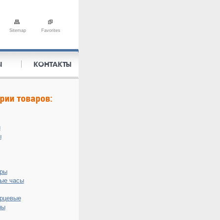
Sitemap
Favorites
и
ы
оры
ые часы
рцевые
ны